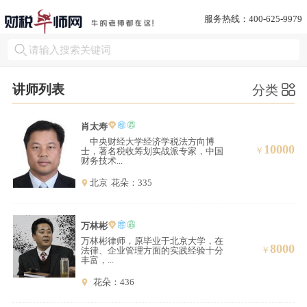
服务热线：400-625-9979
讲师列表
分类
肖太寿
中央财经大学经济学税法方向博
10000
￥
士，著名税收筹划实战派专家，中国
财务技术...
北京
花朵：335
万林彬
万林彬律师，原毕业于北京大学，在
8000
￥
法律、企业管理方面的实践经验十分
丰富，...
花朵：436