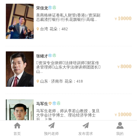
宋佳龙
美商格林证卷私人财管(香港) /资深副
10000
￥
总裁渣打银行/行长花旗银行/高端...
台湾
花朵：482
张绪才
资深专业律师法律培训师财富传
8000
￥
承管理师山东大学法律讲师团团长
山...
山东 · 济南市
花朵：418
马军生
马军生老师，师从李若山教授，复旦
10000
￥
大学会计学博士、理论经济学博士
后、上海...
上海
花朵：445
首页
预约老师
发布需求
我的