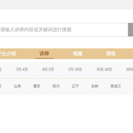
平台介绍
讲师
视频
课程
万
3万-4万
4万-5万
5万-10万
10万-20万
20
江
山东
重庆
四川
辽宁
吉林
黑龙江