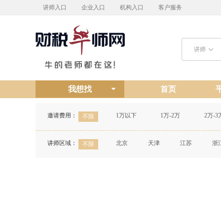
讲师入口
企业入口
机构入口
客户服务
讲师
我想找
首页
邀请费用：
1万以下
1万-2万
2万-3
不限
讲师区域：
北京
天津
江苏
浙
不限