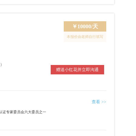
￥
10000/天
本报价由老师自行填写
）
赠送小红花并立即沟通
查看 >>
）认证专家委员会六大委员之一