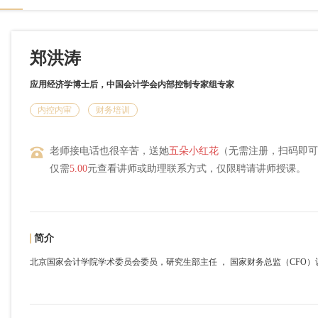
郑洪涛
应用经济学博士后，中国会计学会内部控制专家组专家
内控内审
财务培训
老师接电话也很辛苦，送她
五朵小红花
（无需注册，扫码即可
仅需
5.00
元查看讲师或助理联系方式，仅限聘请讲师授课。
简介
北京国家会计学院学术委员会委员，研究生部主任 ， 国家财务总监（CFO