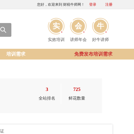
您好，欢迎来到 财税牛师网！
登录
注册
实
会
牛
实效培训
讲师年会
好牛讲师
培训需求
免费发布培训需求
3
725
全站排名
鲜花数量
证