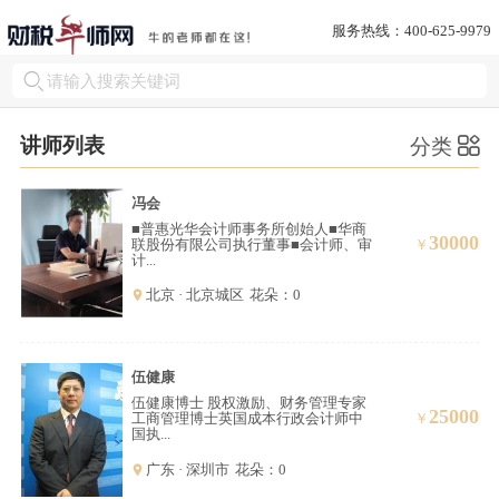
服务热线：400-625-9979
讲师列表
分类
冯会
■普惠光华会计师事务所创始人■华商
30000
联股份有限公司执行董事■会计师、审
￥
计...
北京 · 北京城区
花朵：0
伍健康
伍健康博士 股权激励、财务管理专家
25000
工商管理博士英国成本行政会计师中
￥
国执...
广东 · 深圳市
花朵：0