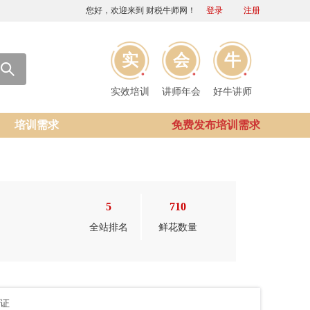
您好，欢迎来到 财税牛师网！
登录
注册
实
会
牛
实效培训
讲师年会
好牛讲师
培训需求
免费发布培训需求
5
710
全站排名
鲜花数量
证