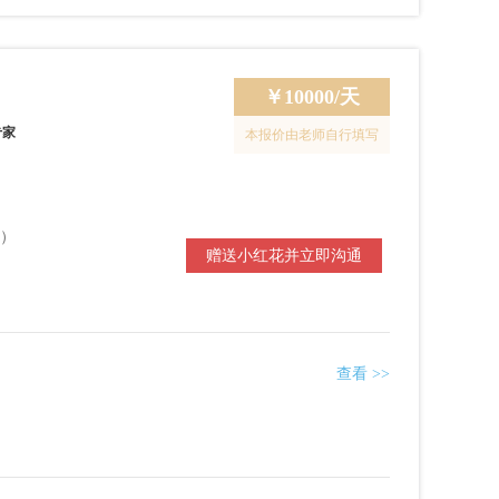
￥
10000/天
专家
本报价由老师自行填写
）
赠送小红花并立即沟通
查看 >>