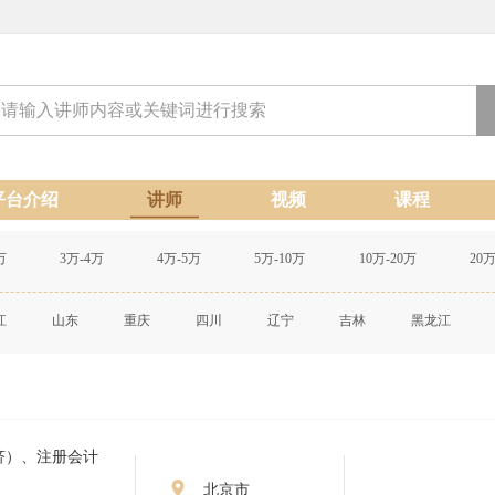
平台介绍
讲师
视频
课程
万
3万-4万
4万-5万
5万-10万
10万-20万
20
江
山东
重庆
四川
辽宁
吉林
黑龙江
济）、注册会计
北京市