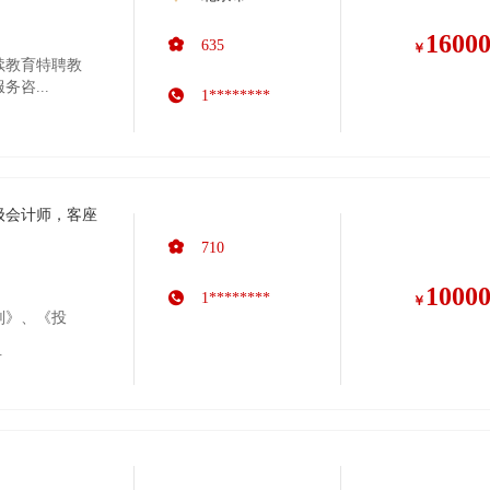
1600
635
￥
续教育特聘教
咨...
1********
级会计师，客座
710
1000
1********
￥
划》、《投
.