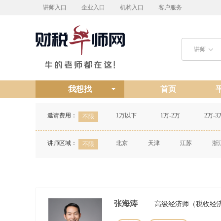
讲师入口
企业入口
机构入口
客户服务
讲师
我想找
首页
邀请费用：
1万以下
1万-2万
2万-3
不限
讲师区域：
北京
天津
江苏
浙
不限
张海涛
高级经济师（税收经